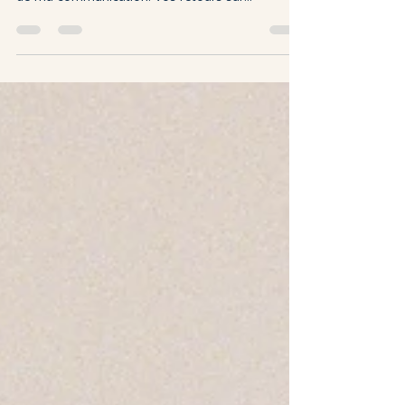
Il y a une quinzaine de jours, ce site web a été
lancé par les talentueuses Sam et Skit, chargées
de ma communication. Vos retours sur...